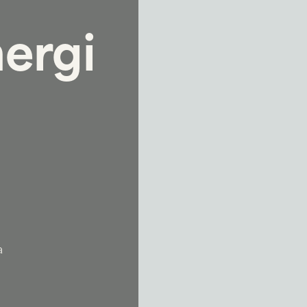
ergi
a