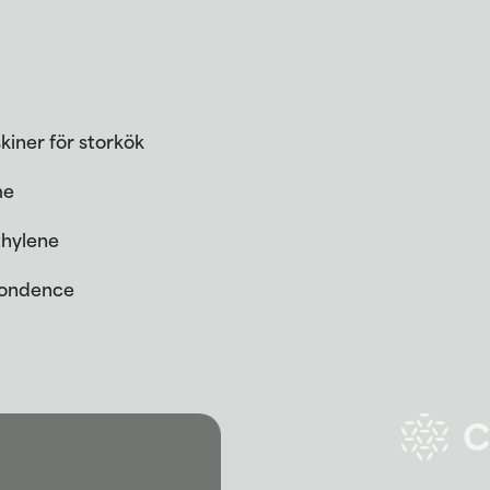
iner för storkök
me
thylene
Condence