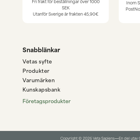
Fri frakt för beställningar över 1000
Inom S
SEK
PostNor
Utanför Sverige är frakten
45,90€
Snabblänkar
Vetas syfte
Produkter
Varumärken
Kunskapsbank
Företagsprodukter
Copyright © 2026 Veta Sapiens
En del utav