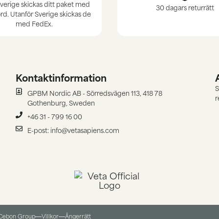
verige skickas ditt paket med
30 dagars returrätt
d. Utanför Sverige skickas de
med FedEx.
Kontaktinformation
S
GPBM Nordic AB - Sörredsvägen 113, 418 78
r
Gothenburg, Sweden
+46 31 - 799 16 00
E-post: info@vetasapiens.com
 Cebon Group
Villkor
Ångerrätt