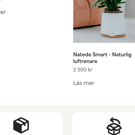
er
Natede Smart – Naturlig
luftrenare
2 300
kr
Läs mer