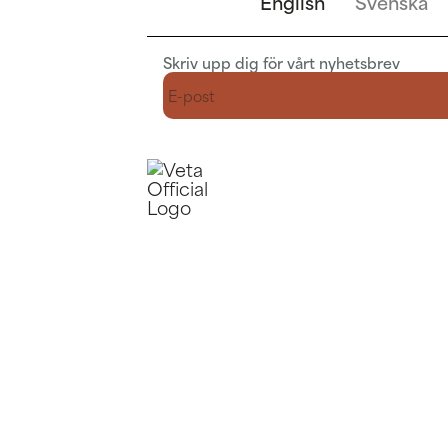
English
Svenska
Skriv upp dig för vårt nyhetsbrev