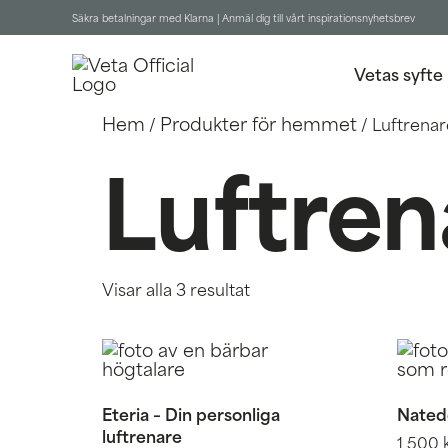
Säkra betalningar med Klarna |
Anmäl dig till vårt inspirationsnyhetsbrev
Vetas syfte
Hem
Produkter för hemmet
/
/ Luftrenar
Luftren
Visar alla 3 resultat
Eteria – Din personliga
Natede
luftrenare
1 500