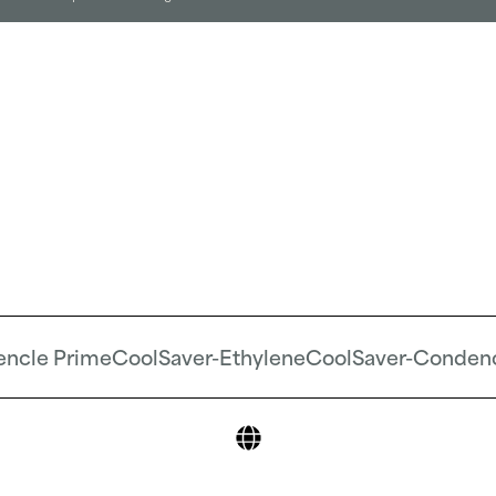
encle Prime
CoolSaver-Ethylene
CoolSaver-Conden