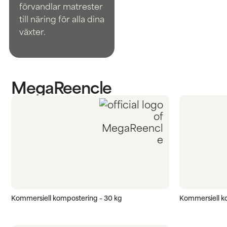
förvandlar matrester
till näring för alla dina
växter.
MegaReencle
Kommersiell kompostering – 30 kg
Kommersiell k