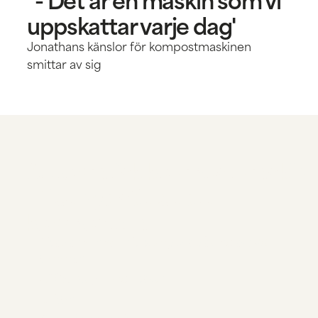
uppskattar varje dag'
Jonathans känslor för kompostmaskinen
smittar av sig
Automatisk kompostmaskin
- Det nya sättet att
kompostera
Skapar näringsrik kompost på endast 24
timmar
<90% volymreduktion
Luktfri