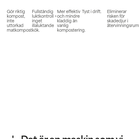
Gör riktig
Fullständig
Mer effektiv
Tyst i drift.
Eliminerar
kompost,
luktkontroll =
och mindre
risken för
inte
inget
kladdig än
skadedjur i
uttorkad
illaluktande
vanlig
återvinningsru
matkompost.
kök.
kompostering.
' - Det är en maskin som vi