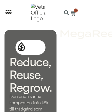
0
Reduce,
Reuse,
Regrow.
Den enda sanna
komposten från kök
till trädgård som