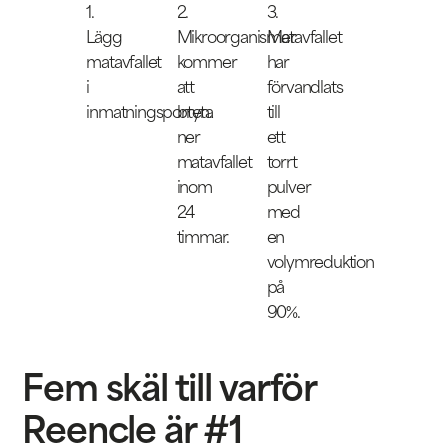
1.
2.
3.
Lägg
Mikroorganismer
Matavfallet
matavfallet
kommer
har
i
att
förvandlats
inmatningsporten.
bryta
till
ner
ett
matavfallet
torrt
inom
pulver
24
med
timmar.
en
volymreduktion
på
90%.
Fem skäl till varför
Reencle är #1