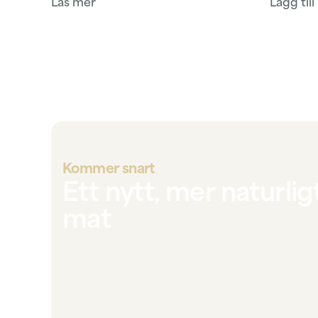
Läs mer
Lägg till
Kommer snart
Ett nytt, mer naturligt
mat
REfood är ett initiativ som vi startat för att få ma