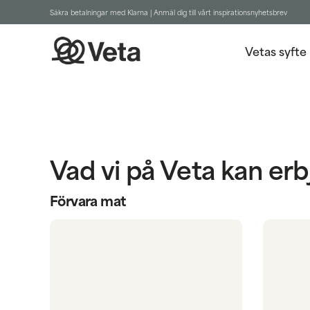
Säkra betalningar med Klarna |
Anmäl dig till vårt inspirationsnyhetsbrev
Vetas syfte
Vad vi på Veta kan erb
Förvara mat