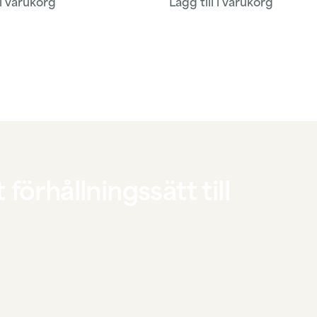
 i varukorg
Lägg till i varukorg
 förhållningssätt till
t tillbaka till en mer central roll i livet