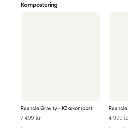
Kompostering
Reencle Gravity – Kökskompost
Reencle
7 499
kr
4 999
k