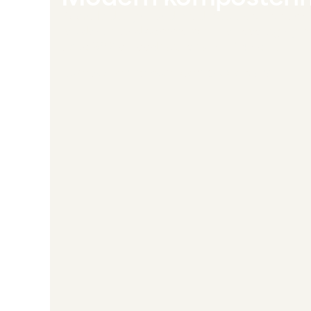
Reencle
designs and produces electric comp
residential and commercial use, leveraging 
up to 90% of food waste within 24 hours.
Kompostering som den borde vara