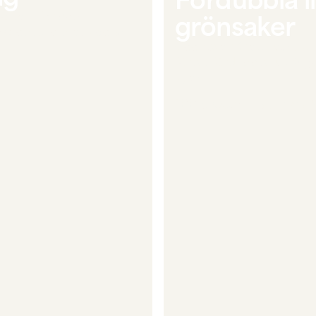
grönsaker
osters for both
microbes to break down
CoolSaver är ett svenskt 
för att fördubbla livsläng
kylen.
100 procent naturliga fö