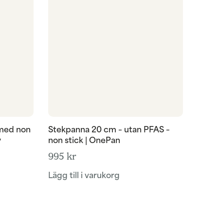
 med non
Stekpanna 20 cm – utan PFAS –
y
non stick | OnePan
995
kr
Lägg till i varukorg