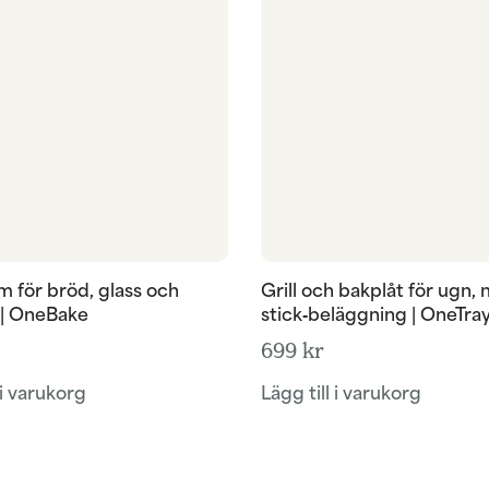
 för bröd, glass och
Grill och bakplåt för ugn,
 | OneBake
stick‑beläggning | OneTra
699
kr
 i varukorg
Lägg till i varukorg