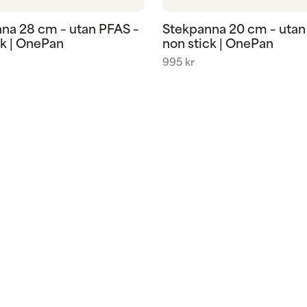
na 28 cm – utan PFAS –
Stekpanna 20 cm – utan
ck | OnePan
non stick | OnePan
995
kr