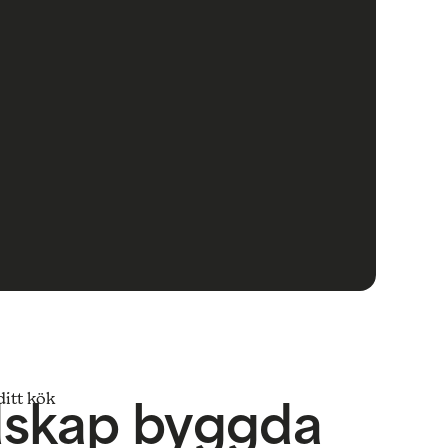
dskap byggda
ditt kök