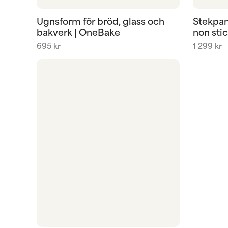
Ugnsform för bröd, glass och
Stekpan
bakverk | OneBake
non sti
695
kr
1 299
kr