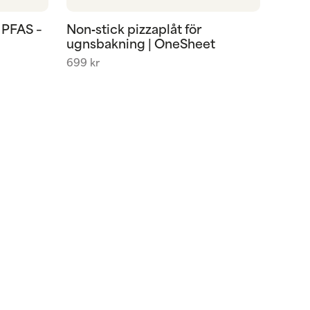
 PFAS –
Non‑stick pizzaplåt för
ugnsbakning | OneSheet
699
kr