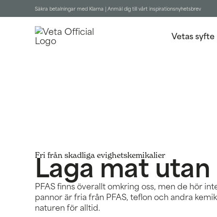
Säkra betalningar med Klarna |
Anmäl dig till vårt inspirationsnyhetsbrev
Vetas syfte
Laga mat utan
Fri från skadliga evighetskemikalier
PFAS finns överallt omkring oss, men de hör int
pannor är fria från PFAS, teflon och andra kemik
naturen för alltid.