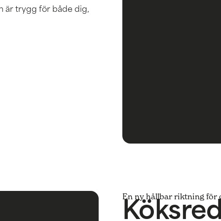
m är trygg för både dig,
Köksre
En ny hållbar riktning för 