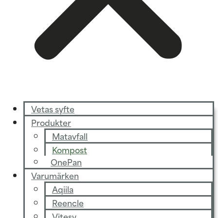
Vetas syfte
Produkter
Matavfall
Kompost
OnePan
Varumärken
Aqiila
Reencle
Vitesy