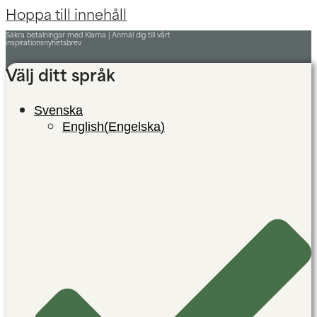
Hoppa till innehåll
Säkra betalningar med Klarna |
Anmäl dig till vårt
inspirationsnyhetsbrev
Välj ditt språk
Svenska
English
(
Engelska
)