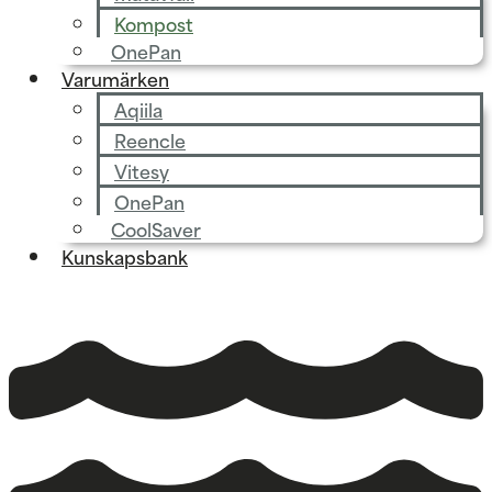
Kompost
OnePan
Varumärken
Aqiila
Reencle
Vitesy
OnePan
CoolSaver
Kunskapsbank