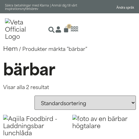
Säkra betalningar med Klarna |
Anmäl dig till vårt
Ändra språk
inspirationsnyhetsbrev
0
Hem
/ Produkter märkta ”bärbar”
bärbar
Visar alla 2 resultat