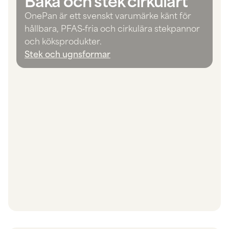
OnePan är ett svenskt varumärke känt för
hållbara, PFAS‑fria och cirkulära stekpannor
och köksprodukter.
Stek och ugnsformar