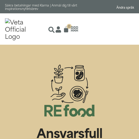
Säkra betalningar med Klarna |
Anmäl dig till vårt
Ändra språk
inspirationsnyhetsbrev
0
Ansvarsfull