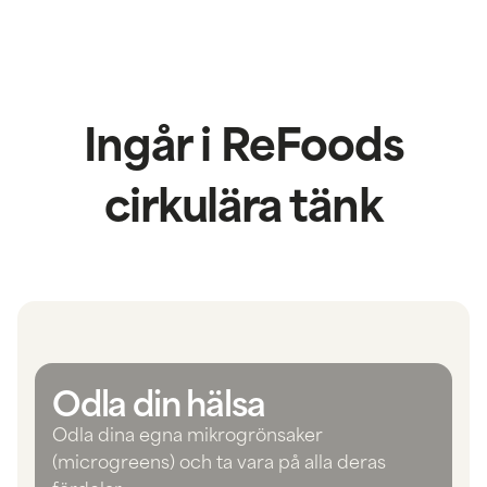
Ingår i ReFoods
cirkulära tänk
Odla din hälsa
Odla dina egna mikrogrönsaker
(microgreens) och ta vara på alla deras