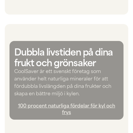
Dubbla livstiden på dina
frukt och grönsaker
CoolSaver är ett svenskt företag som
använder helt naturliga mineraler för att
fördubbla livslängden på dina frukter och
skapa en bättre miljö i kylen.
100 procent naturliga fördelar för kyl och
frys