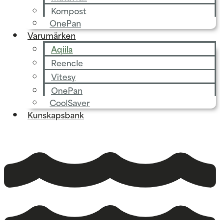
Kompost
OnePan
Varumärken
Aqiila
Reencle
Vitesy
OnePan
CoolSaver
Kunskapsbank