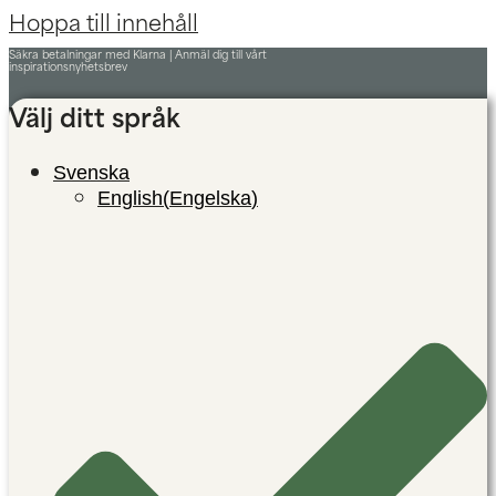
Hoppa till innehåll
Säkra betalningar med Klarna |
Anmäl dig till vårt
inspirationsnyhetsbrev
Välj ditt språk
Svenska
English
(
Engelska
)