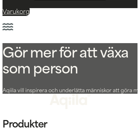
Varukorg
Gör mer för att växa
som person
Aqiila vill inspirera och underlätta människor att göra me
Produkter