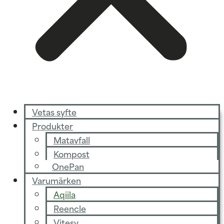
Vetas syfte
Produkter
Matavfall
Kompost
OnePan
Varumärken
Aqiila
Reencle
Vitesy