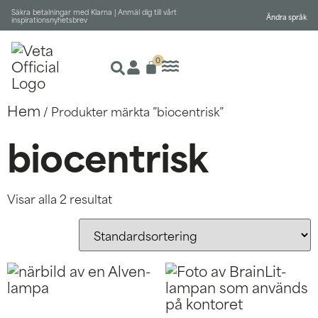
Säkra betalningar med Klarna |
Anmäl dig till vårt
Ändra språk
inspirationsnyhetsbrev
0
Hem
/ Produkter märkta ”biocentrisk”
biocentrisk
Visar alla 2 resultat