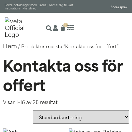
Säkra betalningar med Klarna |
Anmäl dig till vårt
Ändra språk
inspirationsnyhetsbrev
0
Hem
/ Produkter märkta ”Kontakta oss för offert”
Kontakta oss för
offert
Visar 1–16 av 28 resultat