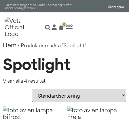
Säkra betalningar med Klarna |
Anmäl dig till vårt
Ändra språk
inspirationsnyhetsbrev
0
Hem
/ Produkter märkta ”Spotlight”
Spotlight
Visar alla 4 resultat