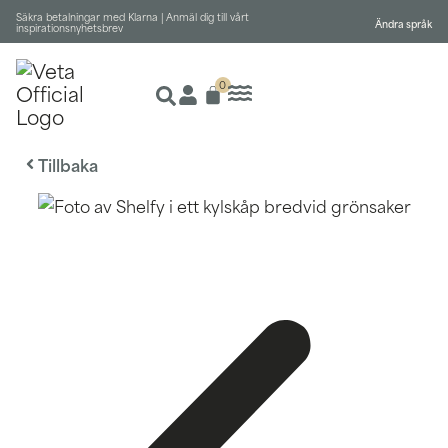
Säkra betalningar med Klarna |
Anmäl dig till vårt
Ändra språk
inspirationsnyhetsbrev
0
Tillbaka