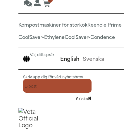
Kompostmaskiner för storkök
Reencle Prime
CoolSaver-Ethylene
CoolSaver-Condence
Välj ditt språk
English
Svenska
Skriv upp dig för vårt nyhetsbrev
Skicka