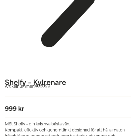
Shelfy – Kylrenare
406099
Artikelnummer:
999
kr
Möt Shelfy – din kyls nya bästa vän.
Kompakt, effektiv och genomtänkt designad för att hålla maten
fräsch längre genom att reducera bakterier, etylengas och