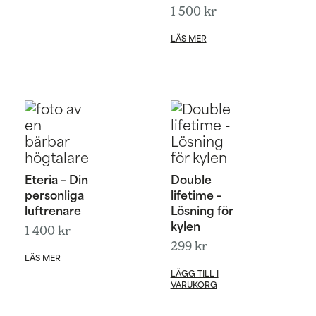
1 500
kr
LÄS MER
Eteria – Din
Double
personliga
lifetime –
luftrenare
Lösning för
kylen
1 400
kr
299
kr
LÄS MER
LÄGG TILL I
VARUKORG