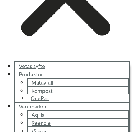
Vetas syfte
Produkter
Matavfall
Kompost
OnePan
Varumärken
Aqiila
Reencle
Vitesy