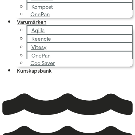
Kompost
OnePan
Varumärken
Aqiila
Reencle
Vitesy
OnePan
CoolSaver
Kunskapsbank