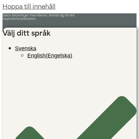
Hoppa till innehåll
Säkra betalningar med Klarna |
Anmäl dig till vårt
inspirationsnyhetsbrev
Välj ditt språk
Svenska
English
(
Engelska
)