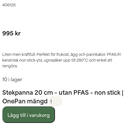
406126
995
kr
Liten men kraftfull. Perfekt för frukost, ägg och pannkakor. PFAS‑fri
keramisk non stick‑yta, ugnssäker upp till 280°C och enkel att
rengöra.
10 i lager
Stekpanna 20 cm – utan PFAS – non stick |
OnePan mängd
Lägg till i varukorg