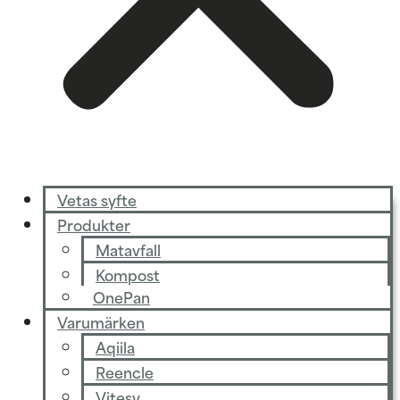
Vetas syfte
Produkter
Matavfall
Kompost
OnePan
Varumärken
Aqiila
Reencle
Vitesy