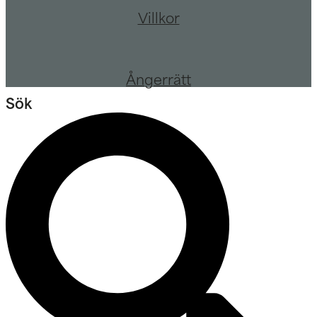
Villkor
Ångerrätt
Sök