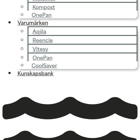
Kompost
OnePan
Varumärken
Aqiila
Reencle
Vitesy
OnePan
CoolSaver
Kunskapsbank