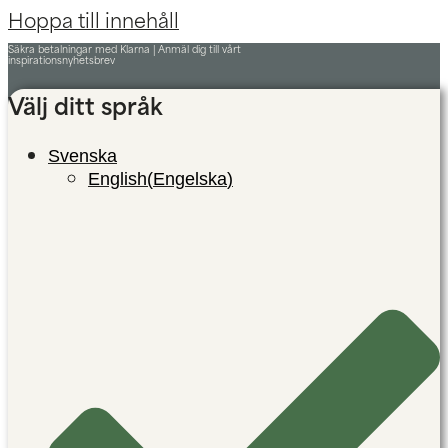
Hoppa till innehåll
Säkra betalningar med Klarna |
Anmäl dig till vårt
inspirationsnyhetsbrev
Välj ditt språk
Svenska
English
(
Engelska
)