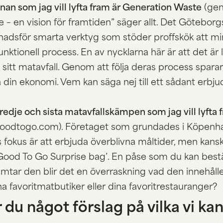
nan som jag vill lyfta fram är Generation Waste
(
gen
 – en vision för framtiden” säger allt. Det Götebor
adsför smarta verktyg som stöder proffskök att min
unktionell process. En av nycklarna här är att det ä
 sitt matavfall. Genom att följa deras process sparar
 din ekonomi. Vem kan säga nej till ett sådant erbj
redje och sista matavfallskämpen som jag vill lyfta
goodtogo.com
). Företaget som grundades i Köpenham
 fokus är att erbjuda överblivna måltider, men ka
Good To Go Surprise bag’. En påse som du kan beställ
mtar den blir det en överraskning vad den innehåller
na favoritmatbutiker eller dina favoritrestauranger?
 du något förslag på vilka vi ka