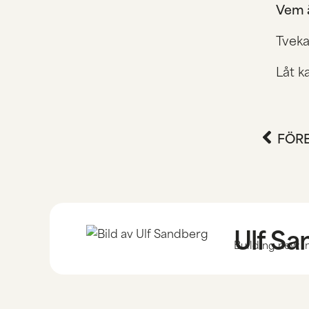
Vem ä
Tveka
Låt k
FÖR
Ulf S
Building new i