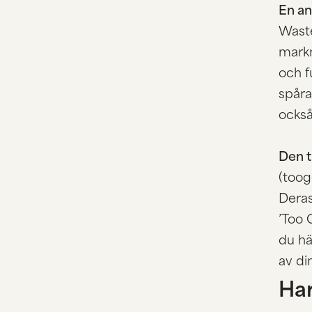
En an
Waste
markn
och f
spåra
också
Den t
(
too
Deras
’Too 
du hä
av di
Har