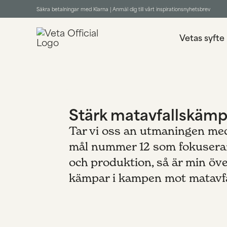
Säkra betalningar med Klarna |
Anmäl dig till vårt inspirationsnyhetsbrev
Vetas syfte
Stärk matavfallskämp
Tar vi oss an utmaningen med
mål nummer 12 som fokuserar
och produktion, så är min över
kämpar i kampen mot matavfa