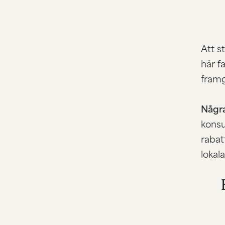
Att s
här f
framg
Några
konsu
rabat
lokal