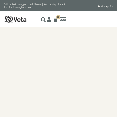
Säkra betalningar med Klarna |
Anmäl dig till vårt
Ändra språk
inspirationsnyhetsbrev
0