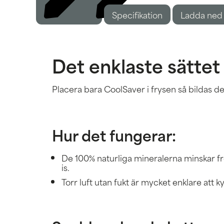
Specifikation
Beskrivning
Ladda ned
Det enklaste sättet a
Placera bara CoolSaver i frysen så bildas de
Hur det fungerar:
De 100% naturliga mineralerna minskar f
is.
Torr luft utan fukt är mycket enklare att 