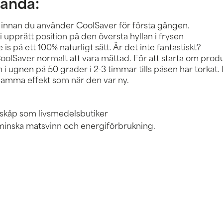
vända:
n innan du använder CoolSaver för första gången.
i upprätt position på den översta hyllan i frysen
s på ett 100% naturligt sätt. Är det inte fantastiskt?
olSaver normalt att vara mättad. För att starta om prod
 i ugnen på 50 grader i 2-3 timmar tills påsen har torkat.
samma effekt som när den var ny.
lskåp som livsmedelsbutiker
t minska matsvinn och energiförbrukning.