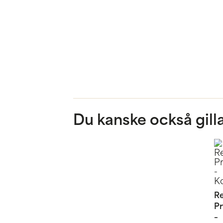
Du kanske också gill
R
P
–