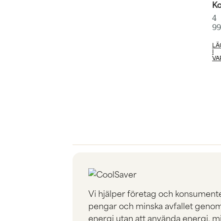
K
4
9
LÄ
I
VA
Vi hjälper företag och konsumenter
pengar och minska avfallet genom
energi utan att använda energi, m