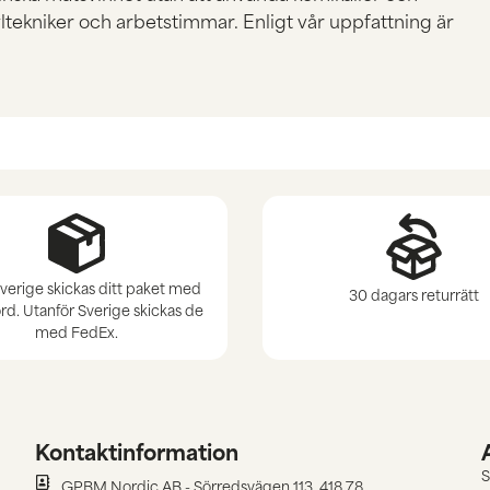
ltekniker och arbetstimmar. Enligt vår uppfattning är
verige skickas ditt paket med
30 dagars returrätt
d. Utanför Sverige skickas de
med FedEx.
Kontaktinformation
S
GPBM Nordic AB - Sörredsvägen 113, 418 78