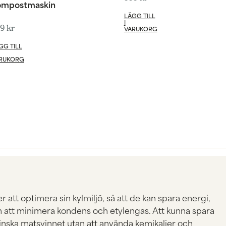
ompostmaskin
LÄGG TILL
I
99
kr
VARUKORG
GG TILL
RUKORG
 att optimera sin kylmiljö, så att de kan spara energi,
 att minimera kondens och etylengas. Att kunna spara
inska matsvinnet utan att använda kemikalier och