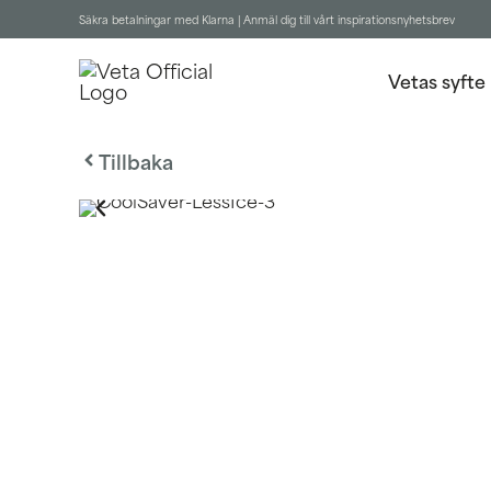
Säkra betalningar med Klarna |
Anmäl dig till vårt inspirationsnyhetsbrev
Vetas syfte
Tillbaka