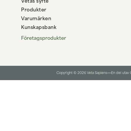
Vetas syfte
Produkter
Varumärken
Kunskapsbank
Företagsprodukter
Copyright © 2026 Veta Sapiens
En del utav