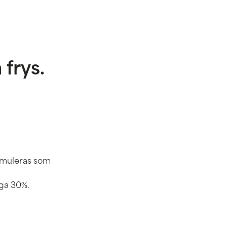
 frys.
kumuleras som
iga 30%.