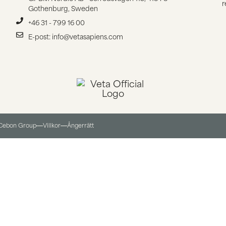
r
Gothenburg, Sweden
+46 31 - 799 16 00
E-post: info@vetasapiens.com
 Cebon Group
Villkor
Ångerrätt