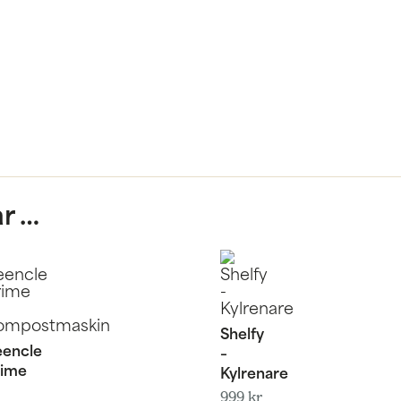
ar …
Shelfy
eencle
–
rime
Kylrenare
999
kr