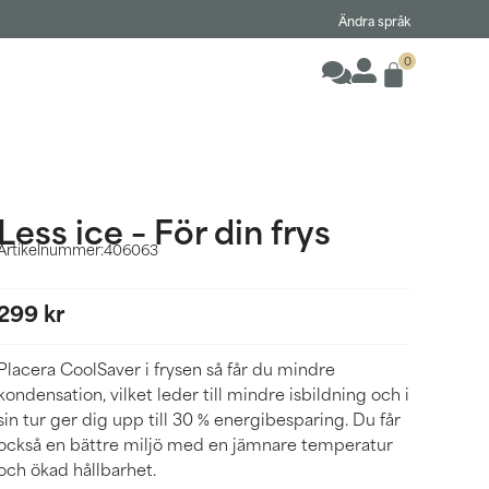
Ändra språk
0
Less ice – För din frys
Artikelnummer:
406063
299
kr
Placera CoolSaver i frysen så får du mindre
kondensation, vilket leder till mindre isbildning och i
sin tur ger dig upp till 30 % energibesparing. Du får
också en bättre miljö med en jämnare temperatur
och ökad hållbarhet.